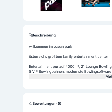
Beschreibung
willkommen im ocean park
österreichs größtem family entertainment center
Entertainment pur auf 4000m², 21 Lounge Bowlin
5 VIP Bowlingbahnen, modernste Bowlingsoftware Ö
l), 2 Shuffleboards (einmalig in Österreich), Spiel
Meh
s Zone, (Kinder-) Geburtstage, Polterabend, Lounge, Firmen-Events, Partys
.
Bewertungen (5)