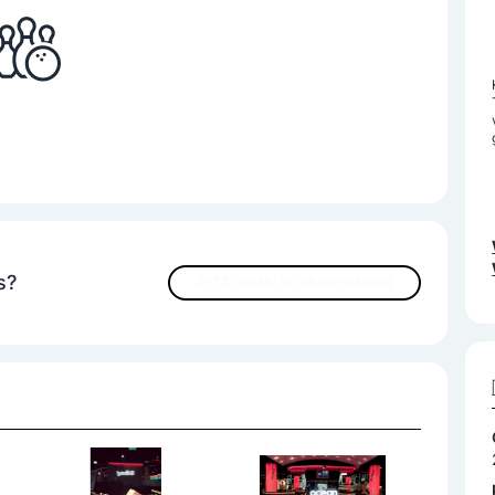
s?
JETZT INHALTE VERBESSERN