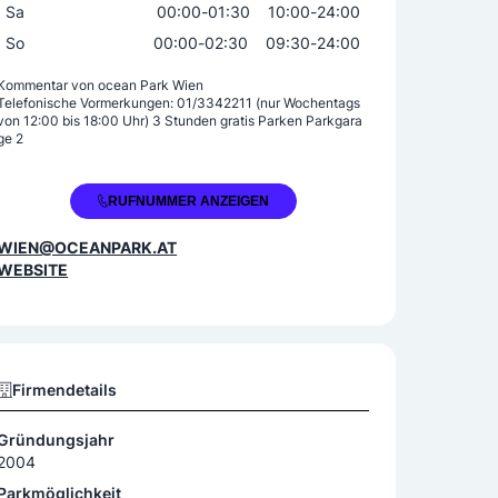
Sa
00:00
-
01:30
10:00
-
24:00
So
00:00
-
02:30
09:30
-
24:00
Kommentar von
ocean Park Wien
Telefonische Vormerkungen: 01/3342211 (nur Wochentags
von 12:00 bis 18:00 Uhr) 3 Stunden gratis Parken Parkgara
ge 2
+43 1 3342211
RUFNUMMER ANZEIGEN
WIEN@OCEANPARK.AT
WEBSITE
Firmendetails
Gründungsjahr
2004
Parkmöglichkeit