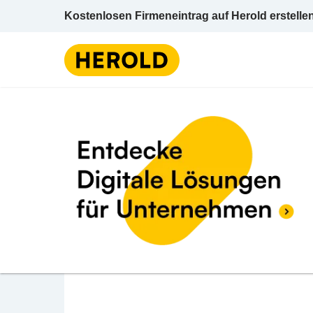
Kostenlosen Firmeneintrag auf Herold erstelle
Kegel- 
5 BEWERTUNGEN
BEWERTUNG ABGE
4.1 (5)
ocean Park Wien
Handelskai 94-96/Bauteil 2, 1. UG, Top 200
Kegel- u Bowlingbahnen