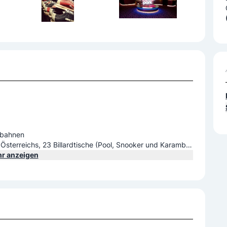
gbahnen
sterreichs, 23 Billardtische (Pool, Snooker und Karambo
halle mit interaktiven Video- und Fungames, Tischtennis, Kid
r anzeigen