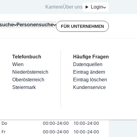
Karriere
Über uns
Login
suche
Personensuche
FÜR UNTERNEHMEN
Top Branchen
Kategorien
Telefonbuch
Mein Firmeneintrag
Für Unternehmer
Häufige Fragen
lektriker
Friseur
Wien
Eintrag hinzufügen
Terminbuchung
Datenquellen
ark Wien
nstallateure
Nägel
Niederösterreich
Eintrag beanspruchen
Kostenlose Beratung
Eintrag ändern
Maler & Lackierer
Haarentfernung
Oberösterreich
Eintrag verwalten
Eintrag löschen
Öffnungszeiten
Jetzt geöffnet
Branchen A-Z
Make-Up
Steiermark
Eintrag bewerben
Kundenservice
Alle
Mo
00:00
-
24:00
10:00
-
24:00
Di
00:00
-
24:00
10:00
-
24:00
Mi
00:00
-
24:00
10:00
-
24:00
Do
00:00
-
24:00
10:00
-
24:00
Fr
00:00
-
24:00
10:00
-
24:00