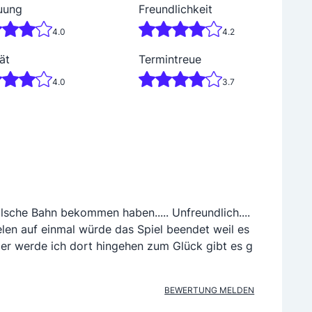
uung
Freundlichkeit
4.0
4.2
ät
Termintreue
4.0
3.7
lsche Bahn bekommen haben..... Unfreundlich....
len auf einmal würde das Spiel beendet weil es
eder werde ich dort hingehen zum Glück gibt es g
BEWERTUNG MELDEN