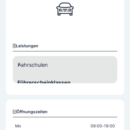
Leistungen
Fahrschulen
Führerscheinklassen
LKW
Motorfahrräder/Mopeds
PKW
PKW L17
Öffnungszeiten
Mo
09:00
-
19:00