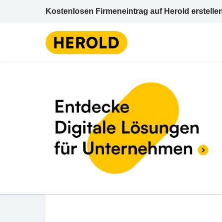
Kostenlosen Firmeneintrag auf Herold erstelle
Änder
BEWERTUNG ABGEBEN
Morkoc Fahri
Floridsdorfer Hauptstraße 29 1210 Wien Wie
Änderungsschneidereien