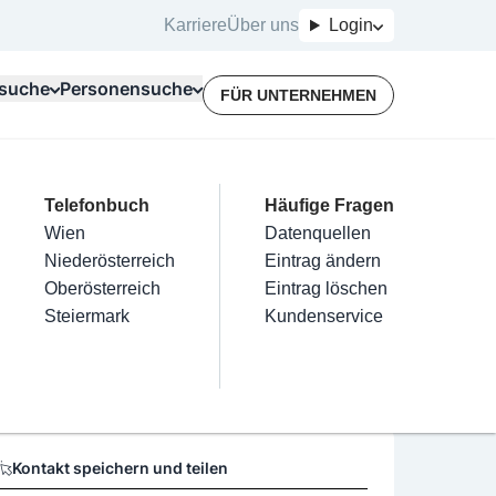
Karriere
Über uns
Login
suche
Personensuche
FÜR UNTERNEHMEN
Top Branchen
Kategorien
Telefonbuch
Mein Firmeneintrag
Für Unternehmer
Häufige Fragen
lektriker
Friseur
Wien
Eintrag hinzufügen
Terminbuchung
Datenquellen
 Fahri
nstallateure
Nägel
Niederösterreich
Eintrag beanspruchen
Kostenlose Beratung
Eintrag ändern
Maler & Lackierer
Haarentfernung
Oberösterreich
Eintrag verwalten
Eintrag löschen
Öffnungszeiten
Branchen A-Z
Make-Up
Steiermark
Eintrag bewerben
Kundenservice
Alle
Keine Öffnungszeiten vorhanden
Kontakt speichern und teilen