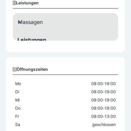
Leistungen
Massagen
Leistungen
Akupunktmassage nach Penzel
Ausgleichende Punkt- und Meridianmassage
Bindegewebsmassage
Bürstenmassage
Öffnungszeiten
Ganzkörpermassage
Hot-Stone-Massage
Klassische Massage
Mo
08:00
-
19:00
Lymphdrainage
Reflexzonenmassage
Di
08:00
-
19:00
Schröpfkopfmassage
Segmentmassage
Mi
08:00
-
19:00
Ölmassage
Do
08:00
-
19:00
Fr
08:00
-
13:00
Cranio Sacrale Biodynamik, Klassische Heilmassa
ge, Lymphdrainage, Fußreflexzonenmassage, Bin
Sa
geschlossen
degewebsmassage, Segmentmassage, Bowen Te