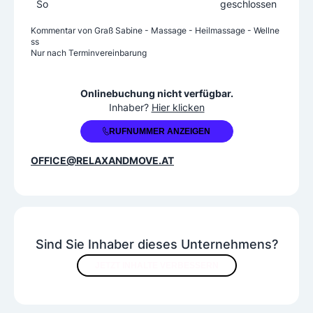
So
geschlossen
chnik, Akupunktmassage, Dorn und Breuß, Trigge
rpunktmassage, Bürstenmassage, Hot Stone Mas
Kommentar von
Graß Sabine - Massage - Heilmassage - Wellne
sage, Schröpfen und Moxen, Massagekerzen, Ho
ss
nigmassage, Ölpackung, Parafinpackung, Heilmo
Nur nach Terminvereinbarung
or-Packung
+43 676 4797012
Wirkungsbereiche
Onlinebuchung nicht verfügbar.
Inhaber?
Hier klicken
Bindegewebsentspannung
RUFNUMMER ANZEIGEN
Blutdrucksenkung
Durchblutungssteigerung
OFFICE@RELAXANDMOVE.AT
Muskulaturentspannung
Narbenlösung
Schmerzlinderung
Entspannung
Sind Sie Inhaber dieses Unternehmens?
Krankenkassen
JETZT INHALTE VERBESSERN
Alle Krankenkassen