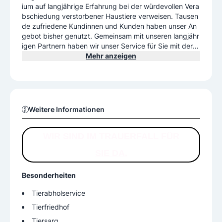
ium auf langjährige Erfahrung bei der würdevollen Vera
bschiedung verstorbener Haustiere verweisen. Tausen
de zufriedene Kundinnen und Kunden haben unser An
gebot bisher genutzt. Gemeinsam mit unseren langjähr
igen Partnern haben wir unser Service für Sie mit der E
rrichtung unserer neuen Betriebsstätte noch weiter aus
Mehr anzeigen
gebaut. Gleichzeitig kooperieren wir eng mit dem Tierf
riedhof Wien, der 2011 seinen Betrieb aufnahm, und bi
eten unseren Kundinnen und Kunden eine gemeinsame
Anlaufstelle für alle Fragen rund um verstorbene Hausti
ere.
Weitere Informationen
WIR SIND IM TRAUERFALL FÜR
SIE DA.
Besonderheiten
Tierabholservice
Tierfriedhof
Tiersarg