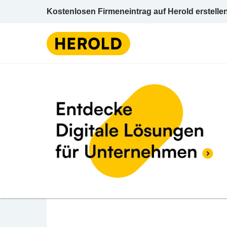
Kostenlosen Firmeneintrag auf Herold erstelle
BEWERTUNG ABGEBEN
f-pile GmbH
Seilerstätte 16 1010 Wien Wien 1 (Innere St
Tiefbau