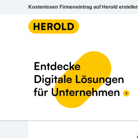
Kostenlosen Firmeneintrag auf Herold erstelle
Heuriger 
9 BEWERTUNGEN
BEWERTUNG ABGE
3.5 (9)
Zwölf Apostelkeller
Sonnenfelsgasse 3 1010 Wien Wien 1 (Inner
Heuriger / Buschenschank