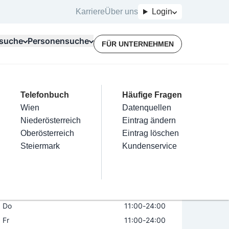
Karriere
Über uns
Login
suche
Personensuche
FÜR UNTERNEHMEN
Top Branchen
Kategorien
Telefonbuch
Mein Firmeneintrag
Für Unternehmer
Häufige Fragen
lektriker
Friseur
Wien
Eintrag hinzufügen
Terminbuchung
Datenquellen
stelkeller
nstallateure
Nägel
Niederösterreich
Eintrag beanspruchen
Kostenlose Beratung
Eintrag ändern
Maler & Lackierer
Haarentfernung
Oberösterreich
Eintrag verwalten
Eintrag löschen
Öffnungszeiten
Branchen A-Z
Make-Up
Steiermark
Eintrag bewerben
Kundenservice
Alle
Mo
11:00
-
24:00
Di
11:00
-
24:00
Mi
11:00
-
24:00
Do
11:00
-
24:00
Fr
11:00
-
24:00