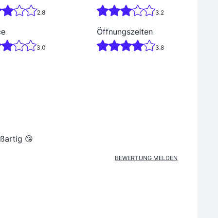
2.8
3.2
ce
Öffnungszeiten
3.0
3.8
ßartig 😘
BEWERTUNG MELDEN