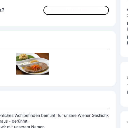
s?
JETZT INHALTE VERBESSERN
er Schmankerl
sönliches Wohlbefinden bemüht; für unsere Wiener Gastlichk
inaus - berühmt.
en wir mit unserem Namen.