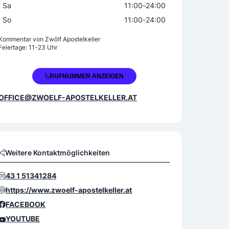
Sa
11:00
-
24:00
So
11:00
-
24:00
Kommentar von
Zwölf Apostelkeller
Feiertage: 11-23 Uhr
+43 1 5126777
RUFNUMMER ANZEIGEN
OFFICE@ZWOELF-APOSTELKELLER.AT
Weitere Kontaktmöglichkeiten
43 1 51341284
https://www.zwoelf-apostelkeller.at
FACEBOOK
YOUTUBE