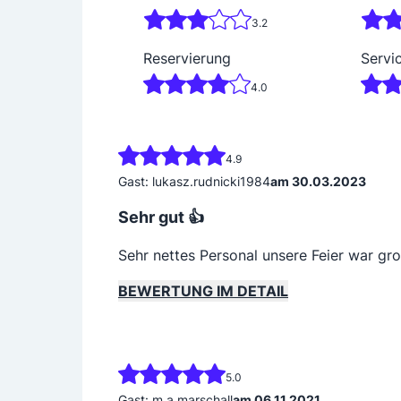
3.2
Reservierung
Servi
4.0
4.9
Gast: lukasz.rudnicki1984
am 30.03.2023
Sehr gut 👍
Sehr nettes Personal unsere Feier war gro
BEWERTUNG IM DETAIL
5.0
Gast: m.a.marschall
am 06.11.2021