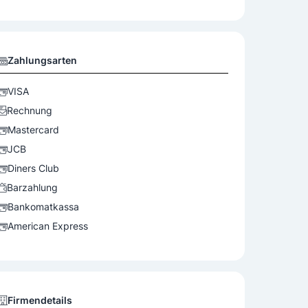
Zahlungsarten
VISA
Rechnung
Mastercard
JCB
Diners Club
Barzahlung
Bankomatkassa
American Express
Firmendetails