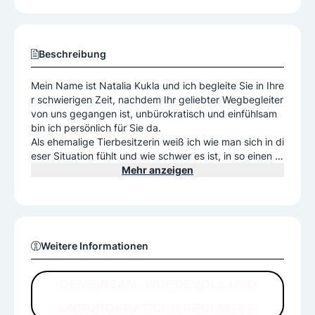
Beschreibung
Mein Name ist Natalia Kukla und ich begleite Sie in Ihre
r schwierigen Zeit, nachdem Ihr geliebter Wegbegleiter
von uns gegangen ist, unbürokratisch und einfühlsam
bin ich persönlich für Sie da.
Als ehemalige Tierbesitzerin weiß ich wie man sich in di
eser Situation fühlt und wie schwer es ist, in so einen M
oment die richtige Entscheidung zu treffen. Man fühlt s
Mehr anzeigen
ich ratlos und allein gelassen, wenn der treue Freund u
nd Familienmitglied von einem geht.
Es ist, aber wichtig die richtige Entscheidung in so eine
m Moment treffen zu können und da bin ich persönlich
Weitere Informationen
für Sie da. Ich berate Sie gerne über die Tierbestattun
g und Ihre Möglichkeiten.
GEMEINSAM, WÜRDEVOLL UND
Für mich persönlich ist es ein Anliegen, Ihnen einen wür
UNBÜROKRATISCH BEGLEITET.
devollen Abschied von Ihrem Haustier zu ermöglichen.