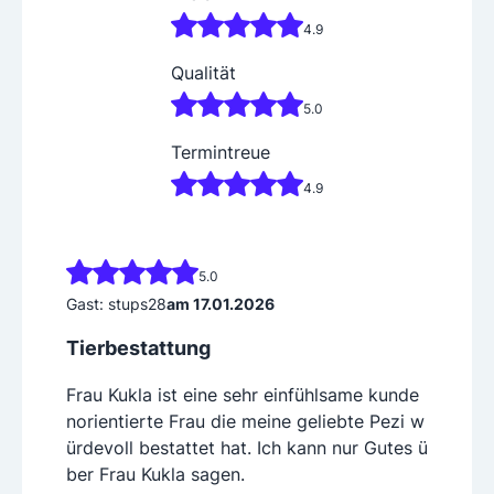
¿ Erdbestattung ( Auf Kundewunsch wird die Erdbestat
tung durch mich persönlich Organisiert )
4.9
¿ Pferdebestattung in Österreich
Qualität
5.0
Termintreue
4.9
5.0
Gast: stups28
am 17.01.2026
Tierbestattung
Frau Kukla ist eine sehr einfühlsame kunde
norientierte Frau die meine geliebte Pezi w
ürdevoll bestattet hat. Ich kann nur Gutes ü
ber Frau Kukla sagen.