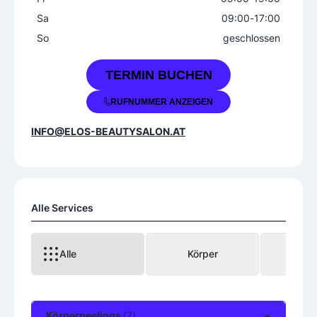
Sa
09:00
-
17:00
So
geschlossen
+43 660 1253988
TERMIN BUCHEN
RUFNUMMER ANZEIGEN
INFO@ELOS-BEAUTYSALON.AT
Alle Services
Alle
Körper
Mas
Körperpeelings
(7)