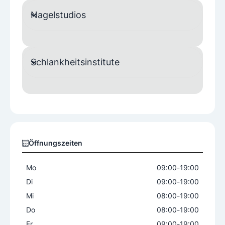
Nagelstudios
Brauenfärben
Gesichtsbehandlung
Microdermabrasion
Microneedling
Peeling
Permanent Make-Up
Schlankheitsinstitute
Angebote Haarentfernung
Laser-Haarentfernung
Öffnungszeiten
Mo
09:00
-
19:00
Di
09:00
-
19:00
Mi
08:00
-
19:00
Do
08:00
-
19:00
Fr
09:00
-
19:00