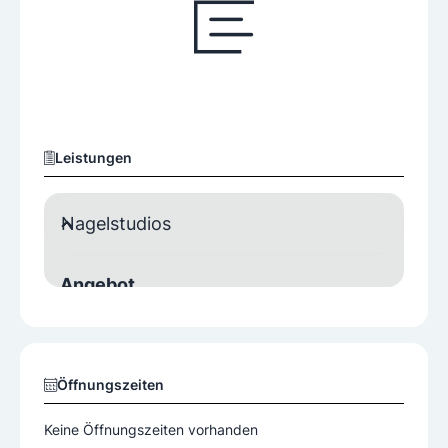
Leistungen
Nagelstudios
Angebot
Fußpeeling
Gelnägel
Japanische Maniküre
Maniküre
Nageldesgin-Entfernung
Nageldesign
Öffnungszeiten
Nägel auffüllen
Pediküre
Keine Öffnungszeiten vorhanden