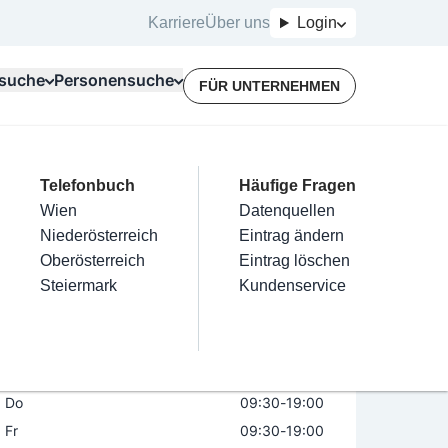
Karriere
Über uns
Login
suche
Personensuche
FÜR UNTERNEHMEN
Top Branchen
Kategorien
Telefonbuch
Mein Firmeneintrag
Für Unternehmer
Häufige Fragen
lektriker
Friseur
Wien
Eintrag hinzufügen
Terminbuchung
Datenquellen
n
1180
Dr. Kozlowski Alexander
nstallateure
Nägel
Niederösterreich
Eintrag beanspruchen
Kostenlose Beratung
Eintrag ändern
Maler & Lackierer
Haarentfernung
Oberösterreich
Eintrag verwalten
Eintrag löschen
Öffnungszeiten
Branchen A-Z
Make-Up
Steiermark
Eintrag bewerben
Kundenservice
Alle
Mo
09:30
-
19:00
Di
09:30
-
19:00
Mi
09:30
-
19:00
Do
09:30
-
19:00
Fr
09:30
-
19:00