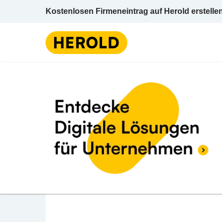
Kostenlosen Firmeneintrag auf Herold erstelle
Arzt / Facharzt f Plastische, Äst
BEWERTUNG ABGEBEN
Dr. Kozlowski Alexan
Kreuzgasse 17 1180 Wien Wien 18 (Währing
Arzt / Facharzt f Plastische, Ästhetische u.