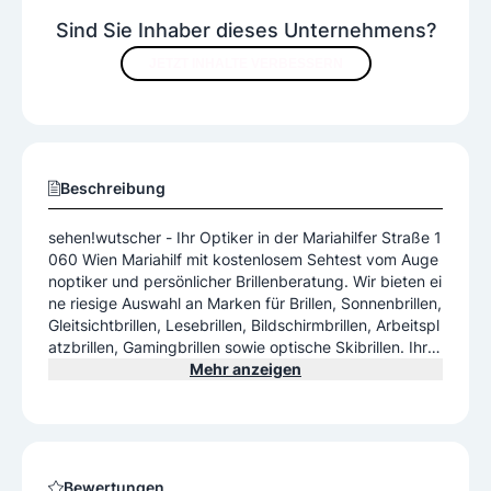
Sind Sie Inhaber dieses Unternehmens?
JETZT INHALTE VERBESSERN
Beschreibung
sehen!wutscher - Ihr Optiker in der Mariahilfer Straße 1
060 Wien Mariahilf mit kostenlosem Sehtest vom Auge
noptiker und persönlicher Brillenberatung. Wir bieten ei
ne riesige Auswahl an Marken für Brillen, Sonnenbrillen,
Gleitsichtbrillen, Lesebrillen, Bildschirmbrillen, Arbeitspl
atzbrillen, Gamingbrillen sowie optische Skibrillen. Ihr A
nsprechpartner für die Anpassung von Kontaktlinsen.
Mehr anzeigen
Unser Optik-Team garantiert Kundenzufriedenheit und
individuelle Lösungen. Holen Sie sich Ihre Brillenfassun
g mit Gläsern in bester Qualität. Wir bieten attraktive P
reise, höchste Fachkompetenz und den besten Servic
e als Österreichs Service Champion mit Zufriedenheits
Bewertungen