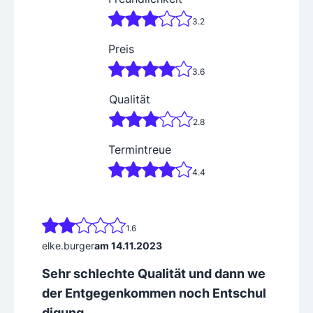
Direkt im Hauptgebäude sind wir die letzte Rettung, w
3.2
enn der Kugelschreiber streikt oder der Collegeblock v
oll ist, und bieten unterschiedliche Büroartikel an.
Preis
3.6
Qualität
2.8
Termintreue
4.4
1.6
elke.burger
am 14.11.2023
Sehr schlechte Qualität und dann we
der Entgegenkommen noch Entschul
digung