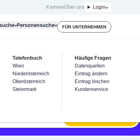
Karriere
Über uns
Login
suche
Personensuche
FÜR UNTERNEHMEN
Top Branchen
Kategorien
Telefonbuch
Mein Firmeneintrag
Für Unternehmer
Häufige Fragen
lektriker
Friseur
Wien
Eintrag hinzufügen
Terminbuchung
Datenquellen
nstallateure
Nägel
Niederösterreich
Eintrag beanspruchen
Kostenlose Beratung
Eintrag ändern
Maler & Lackierer
Haarentfernung
Oberösterreich
Eintrag verwalten
Eintrag löschen
Branchen A-Z
Make-Up
Steiermark
Eintrag bewerben
Kundenservice
Alle
SUCHEN