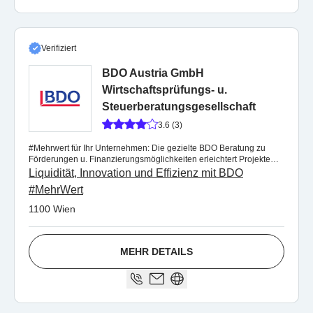
Verifiziert
BDO Austria GmbH
Wirtschaftsprüfungs- u.
Steuerberatungsgesellschaft
3.6 (3)
#Mehrwert für Ihr Unternehmen: Die gezielte BDO Beratung zu
Förderungen u. Finanzierungsmöglichkeiten erleichtert Projekte
und sichert Ihre Liquidität
Liquidität, Innovation und Effizienz mit BDO
#MehrWert
1100 Wien
MEHR DETAILS