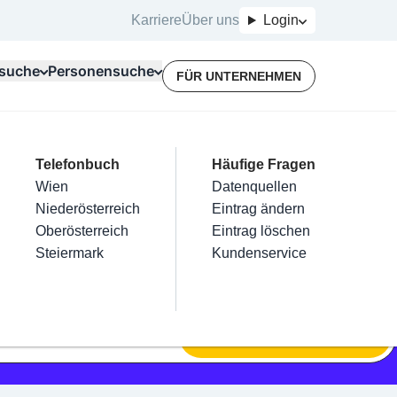
Karriere
Über uns
Login
suche
Personensuche
FÜR UNTERNEHMEN
Top Branchen
Kategorien
Telefonbuch
Mein Firmeneintrag
Für Unternehmer
Häufige Fragen
lektriker
Friseur
Wien
Eintrag hinzufügen
Terminbuchung
Datenquellen
nstallateure
Nägel
Niederösterreich
Eintrag beanspruchen
Kostenlose Beratung
Eintrag ändern
Maler & Lackierer
Haarentfernung
Oberösterreich
Eintrag verwalten
Eintrag löschen
Branchen A-Z
Make-Up
Steiermark
Eintrag bewerben
Kundenservice
Alle
SUCHEN