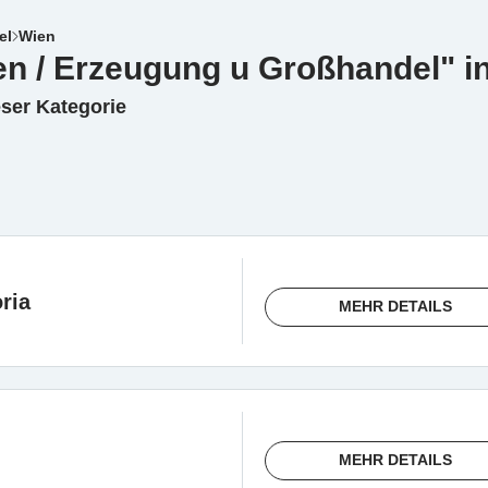
el
Wien
en / Erzeugung u Großhandel" i
eser Kategorie
ria
MEHR DETAILS
MEHR DETAILS