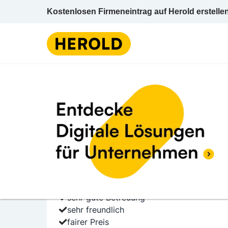
Kostenlosen Firmeneintrag auf Herold erstelle
Entr
4 BEWERTUNGEN
BEWERTUNG ABGE
5.0 (4)
SPEED TRANSPORT e.
Beheimgasse 38 1170 Wien Wien 17 (Hernal
Entrümpelung
sehr gute Betreuung
sehr freundlich
fairer Preis