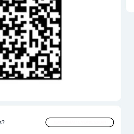
s?
JETZT INHALTE VERBESSERN