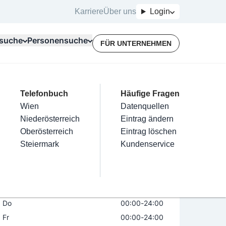
Karriere
Über uns
Login
suche
Personensuche
FÜR UNTERNEHMEN
Top Branchen
Kategorien
Telefonbuch
Mein Firmeneintrag
Für Unternehmer
Häufige Fragen
lektriker
Friseur
Wien
Eintrag hinzufügen
Terminbuchung
Datenquellen
e.U.
nstallateure
Nägel
Niederösterreich
Eintrag beanspruchen
Kostenlose Beratung
Eintrag ändern
Maler & Lackierer
Haarentfernung
Oberösterreich
Eintrag verwalten
Eintrag löschen
Öffnungszeiten
Jetzt geöffnet
Branchen A-Z
Make-Up
Steiermark
Eintrag bewerben
Kundenservice
Alle
Mo
00:00
-
24:00
Di
00:00
-
24:00
Mi
00:00
-
24:00
Do
00:00
-
24:00
Fr
00:00
-
24:00