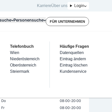
Karriere
Über uns
Login
suche
Personensuche
FÜR UNTERNEHMEN
Top Branchen
Kategorien
Telefonbuch
Mein Firmeneintrag
Für Unternehmer
Häufige Fragen
lektriker
Friseur
Wien
Eintrag hinzufügen
Terminbuchung
Datenquellen
dt
2700
INTERSPAR
nstallateure
Nägel
Niederösterreich
Eintrag beanspruchen
Kostenlose Beratung
Eintrag ändern
Maler & Lackierer
Haarentfernung
Oberösterreich
Eintrag verwalten
Eintrag löschen
Öffnungszeiten
Jetzt geöffnet
Branchen A-Z
Make-Up
Steiermark
Eintrag bewerben
Kundenservice
Alle
Mo
08:00
-
20:00
Di
08:00
-
20:00
Mi
08:00
-
20:00
Do
08:00
-
20:00
Fr
08:00
-
20:00