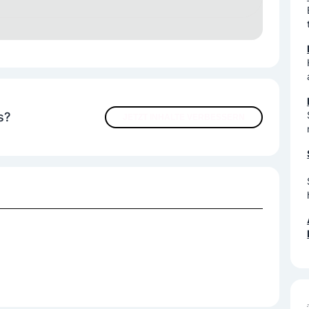
e Produkte
laktosefreie Produkte
s?
JETZT INHALTE VERBESSERN
ung
Haushaltswaren