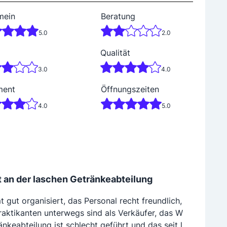
mein
Beratung
5.0
2.0
Qualität
3.0
4.0
ment
Öffnungszeiten
4.0
5.0
t an der laschen Getränkeabteilung
t gut organisiert, das Personal recht freundlich,
aktikanten unterwegs sind als Verkäufer, das W
nkeabteilung ist schlecht geführt und das seit l