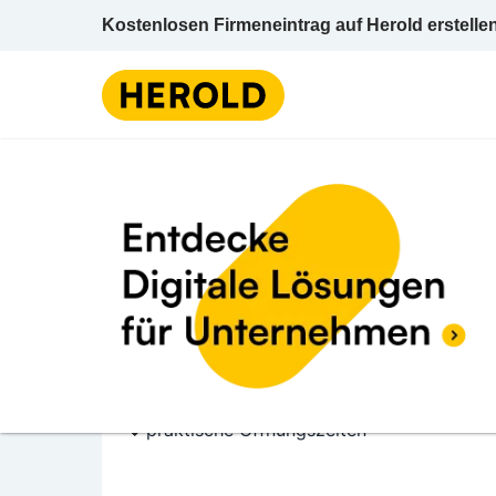
Kostenlosen Firmeneintrag auf Herold erstelle
Lebensmittel / Einze
3 BEWERTUNGEN
BEWERTUNG ABGE
3.9 (3)
INTERSPAR
Zehnergürtel 12-24 2700 Wiener Neustadt W
Lebensmittel / Einzelhandel
praktische Öffnungszeiten