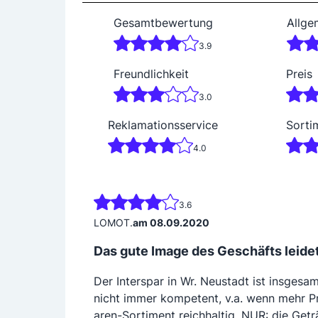
Gesamtbewertung
Allge
3.9
Freundlichkeit
Preis
3.0
Reklamationsservice
Sorti
4.0
3.6
LOMOT.
am 08.09.2020
Das gute Image des Geschäfts leide
Der Interspar in Wr. Neustadt ist insgesam
nicht immer kompetent, v.a. wenn mehr Pr
aren-Sortiment reichhaltig, NUR: die Geträ