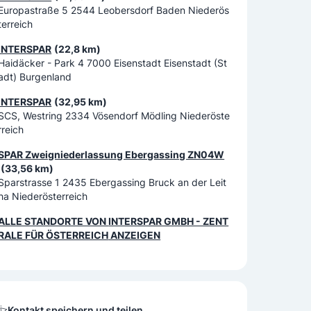
Europastraße 5 2544 Leobersdorf Baden Niederös
terreich
INTERSPAR
(22,8 km)
Haidäcker - Park 4 7000 Eisenstadt Eisenstadt (St
adt) Burgenland
INTERSPAR
(32,95 km)
SCS, Westring 2334 Vösendorf Mödling Niederöste
rreich
SPAR Zweigniederlassung Ebergassing ZN04W
(33,56 km)
Sparstrasse 1 2435 Ebergassing Bruck an der Leit
ha Niederösterreich
ALLE STANDORTE VON
INTERSPAR GMBH - ZENT
RALE FÜR ÖSTERREICH
ANZEIGEN
Kontakt speichern und teilen