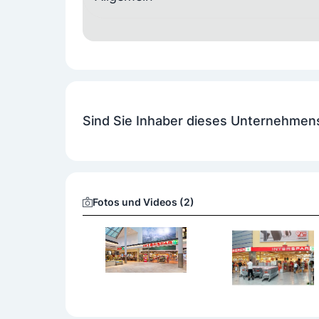
Spezialkost
Bioprodukte
Sojaprodukte
glutenfrei
regionale Spezialitäten
Ausstattung
Sind Sie Inhaber dieses Unternehmen
Barrierefrei zugänglich
Restaurant
Zusatzangebot
Backstation/Backstube
Fleisch in Bedien
Fotos und Videos (2)