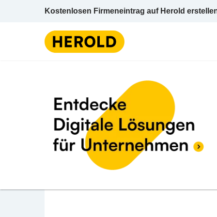
Kostenlosen Firmeneintrag auf Herold erstelle
Taxi u Personentran
BEWERTUNG ABGEBEN
Kilinc Celal
Stadionstraße 28 Stiege 4/Tür 14 2700 Wie
Niederösterreich
Taxi u Personentransporte