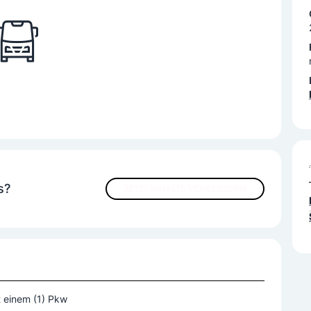
s?
JETZT INHALTE VERBESSERN
 einem (1) Pkw