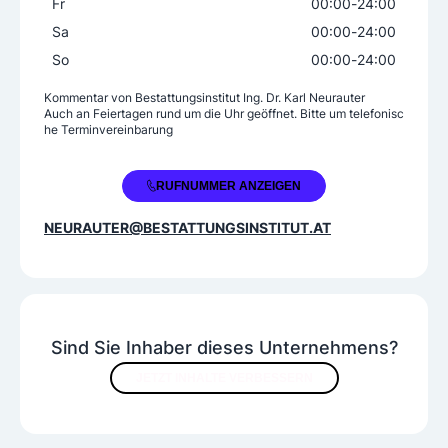
Fr
00:00
-
24:00
räch und helfen Ihnen Ihre Wünsche zu formuliere
Sa
00:00
-
24:00
n und auf Ihre Situation abzustimmen., Internation
ale Hilfe, Finanzielle Planung, Psychologische Hilfe
So
00:00
-
24:00
Bestattungsarten
Kommentar von
Bestattungsinstitut Ing. Dr. Karl Neurauter
Auch an Feiertagen rund um die Uhr geöffnet. Bitte um telefonisc
he Terminvereinbarung
Diamantbestattungen
Erdbestattungen
Feuerbestattungen
Luftbestattungen
+43 5238 52490
RUFNUMMER ANZEIGEN
Naturbestattungen
Seebestattungen
Nach gesetzlichen Möglichkeiten!
NEURAUTER@BESTATTUNGSINSTITUT.AT
Sind Sie Inhaber dieses Unternehmens?
JETZT INHALTE VERBESSERN