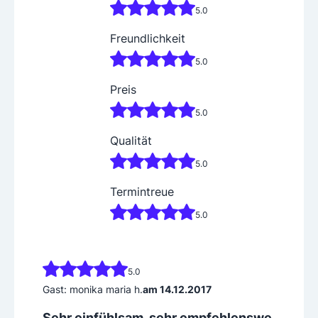
5.0
Freundlichkeit
5.0
Preis
5.0
Qualität
5.0
Termintreue
5.0
5.0
Gast: monika maria h.
am 14.12.2017
Sehr einfühlsam, sehr empfehlenswe