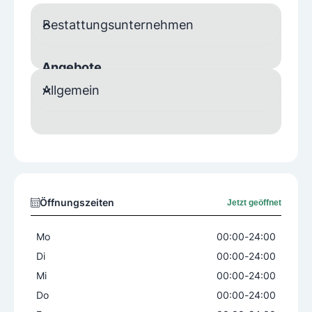
Bestattungsunternehmen
Angebote
Allgemein
Beratung
Bestattungsvorsorge
Betreuung
Blumenschmuck
Dekoration
Erledigung der Behördenwege
Grabredner
Musik
Nachlassregelungen
Öffnungszeiten
Jetzt geöffnet
Organisation der Begräbnisstätte
Organisation der Trauerfeierlichkeiten
Mo
00:00
-
24:00
Parten
Rückführung
Särge
Di
00:00
-
24:00
Todesanzeigen
Trauerbegleitung
Mi
00:00
-
24:00
Trauerbriefe
Urnen
Überführungen
Do
00:00
-
24:00
Gerne Beraten wir Sie in einem persönlichen Gesp