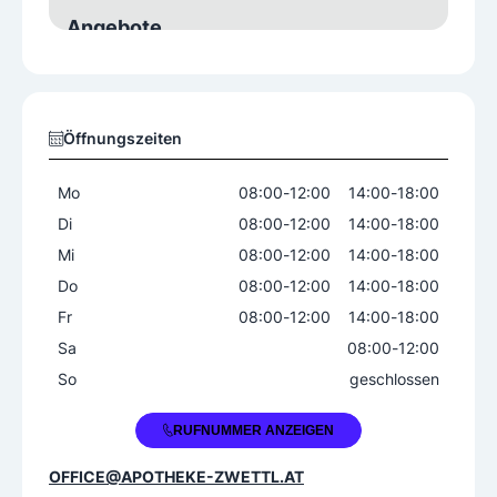
Angebote
Alternative Heilmittel
Altmedikamentenrücknahme
Besorgung internationaler Arzneimittel
Öffnungszeiten
Homöopathische Produkte, Schüßler Salze
Mo
08:00
-
12:00
14:00
-
18:00
Beratung
Di
08:00
-
12:00
14:00
-
18:00
Blutdruck- und Gewichtskontrolle
Mi
08:00
-
12:00
14:00
-
18:00
Impfberatung
Do
08:00
-
12:00
14:00
-
18:00
Medizinische Reiseberatung
Fr
08:00
-
12:00
14:00
-
18:00
Sa
08:00
-
12:00
Weitere Angebote
So
geschlossen
Kosmetikprodukte
Produkte für Sportler
+43 2822 52458
RUFNUMMER ANZEIGEN
OFFICE@APOTHEKE-ZWETTL.AT