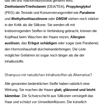
das bei uns Natriumlaurylsulfat genannt wird,
Dietholamin/Trietholamin
(DEA/TEA),
Propylenglykol
(PEG) als Tenside und Konservierungsmittel wie
Parabene
und
Methylisothiazolinone
oder
DMDM
stehen noch stärker
in der Kritik als die Silikone. Sie werden oft mit
krebserregenden Stoffen in Verbindung gebracht, können die
Kopfhaut beim Waschen der Haare reizen,
Allergien
auslösen
, das
Erbgut schädigen
oder sogar (wie Parabene)
den Hormonhaushalt durcheinanderbringen. Die Liste
möglicher Gefahren ist sogar noch länger als die der
Inhaltsstoffe.
Shampoo mit natürlichen Inhaltsstoffen als Alternative?
Alle genannten bedenklichen Stoffe haben natürlich eine
Wirkung. Sie machen die Haare
glatt, glänzend und leicht
kämmbar
. Die Schutzschicht aus Silikonen versiegelt das
Haar und schützt vor Umwelteinflüssen. Die künstlich