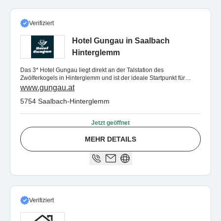
Verifiziert
Hotel Gungau in Saalbach
Hinterglemm
Das 3* Hotel Gungau liegt direkt an der Talstation des
Zwölferkogels in Hinterglemm und ist der ideale Startpunkt für
Sommer- und Winterurlaube.
www.gungau.at
5754 Saalbach-Hinterglemm
Jetzt geöffnet
MEHR DETAILS
Verifiziert