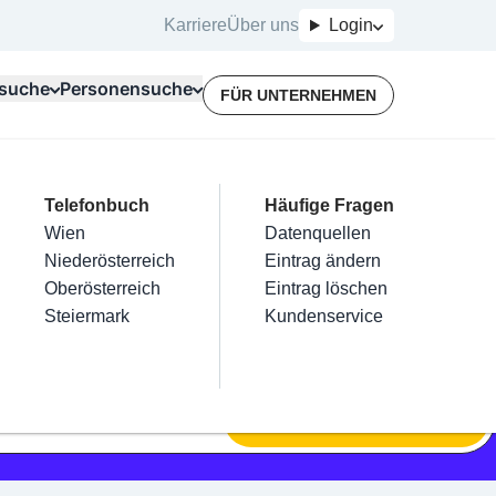
Karriere
Über uns
Login
suche
Personensuche
FÜR UNTERNEHMEN
Top Branchen
Kategorien
Telefonbuch
Mein Firmeneintrag
Für Unternehmer
Häufige Fragen
lektriker
Friseur
Wien
Eintrag hinzufügen
Terminbuchung
Datenquellen
nstallateure
Nägel
Niederösterreich
Eintrag beanspruchen
Kostenlose Beratung
Eintrag ändern
Maler & Lackierer
Haarentfernung
Oberösterreich
Eintrag verwalten
Eintrag löschen
Branchen A-Z
Make-Up
Steiermark
Eintrag bewerben
Kundenservice
Alle
SUCHEN