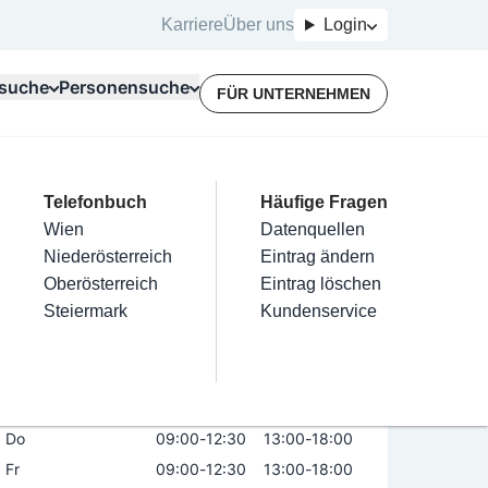
Karriere
Über uns
Login
suche
Personensuche
FÜR UNTERNEHMEN
Top Branchen
Kategorien
Telefonbuch
Mein Firmeneintrag
Für Unternehmer
Häufige Fragen
lektriker
Friseur
Wien
Eintrag hinzufügen
Terminbuchung
Datenquellen
ndelsGmbH
nstallateure
Nägel
Niederösterreich
Eintrag beanspruchen
Kostenlose Beratung
Eintrag ändern
Maler & Lackierer
Haarentfernung
Oberösterreich
Eintrag verwalten
Eintrag löschen
Öffnungszeiten
Jetzt geöffnet
Branchen A-Z
Make-Up
Steiermark
Eintrag bewerben
Kundenservice
Alle
Mo
09:00
-
12:30
13:00
-
18:00
Di
09:00
-
12:30
13:00
-
18:00
Mi
09:00
-
12:30
13:00
-
18:00
Do
09:00
-
12:30
13:00
-
18:00
Fr
09:00
-
12:30
13:00
-
18:00