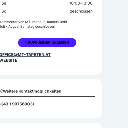
Sa
10:00
-
13:00
So
geschlossen
Kommentar von
MT Interieur HandelsGmbH
Juli - August Samstag geschlossen
+43 1 9975690
RUFNUMMER ANZEIGEN
OFFICE@MT-TAPETEN.AT
WEBSITE
Weitere Kontaktmöglichkeiten
43 1 997569031