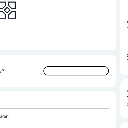
s?
JETZT INHALTE VERBESSERN
aren.