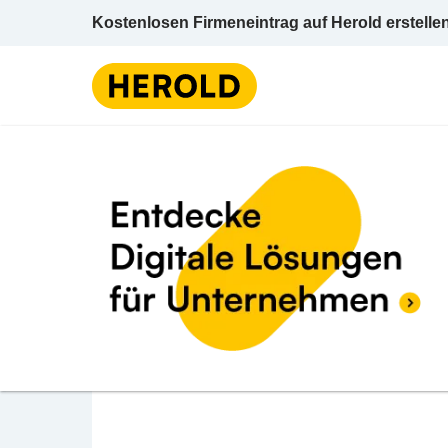
Kostenlosen Firmeneintrag auf Herold erstelle
Dekor- u 
BEWERTUNG ABGEBEN
MT Interieur Handel
Wiedner Hauptstraße 36 1040 Wien Wien 4
Dekor- u Möbelstoffe