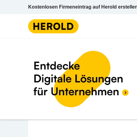
Kostenlosen Firmeneintrag auf Herold erstelle
Friseur u Frisiersalon
Steierma
BEWERTUNG ABGEBEN
Karl Katharina HAUP
Up
Trautmannsdorf 12 8343 Bad Gleichenberg 
Friseur u Frisiersalon