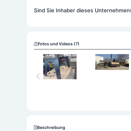
Zusatzangebot
Sind Sie Inhaber dieses Unternehmen
Konstruktionen
Montagearbeiten
Rep
Fotos und Videos (7)
Beschreibung