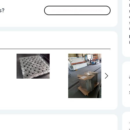
s?
JETZT INHALTE VERBESSERN
araturservice