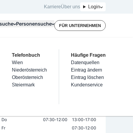
Karriere
Über uns
Login
suche
Personensuche
FÜR UNTERNEHMEN
Top Branchen
Kategorien
Telefonbuch
Mein Firmeneintrag
Für Unternehmer
Häufige Fragen
lektriker
Friseur
Wien
Eintrag hinzufügen
Terminbuchung
Datenquellen
TIN HÄMMERLE
nstallateure
Nägel
Niederösterreich
Eintrag beanspruchen
Kostenlose Beratung
Eintrag ändern
Maler & Lackierer
Haarentfernung
Oberösterreich
Eintrag verwalten
Eintrag löschen
Öffnungszeiten
Branchen A-Z
Make-Up
Steiermark
Eintrag bewerben
Kundenservice
Alle
Mo
07:30
-
12:00
13:00
-
17:00
Di
07:30
-
12:00
13:00
-
17:00
Mi
07:30
-
12:00
13:00
-
17:00
Do
07:30
-
12:00
13:00
-
17:00
Fr
07:30
-
12:00