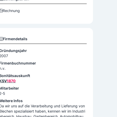
Rechnung
Firmendetails
Gründungsjahr
2007
Firmenbuchnummer
n.v.
Bonitätsauskunft
KSV
1870
Mitarbeiter
2-5
Weitere Infos
Da wir uns auf die Verarbeitung und Lieferung von
Blechen spezialisiert haben, kennen wir im Industri
ebereich, Hausbau, Gartenbereich, Automobilbau,