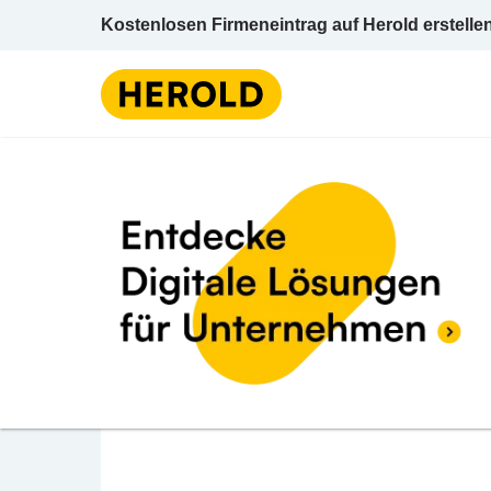
Kostenlosen Firmeneintrag auf Herold erstelle
Schlosserei
V
1 BEWERTUNGEN
BEWERTUNG ABGE
5.0 (1)
hoch Schlosserei I
Schweizerstraße 55 6850 Dornbirn Dornbir
Schlosserei