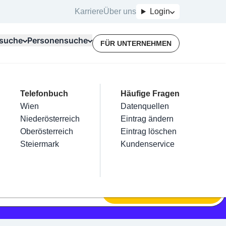
Karriere
Über uns
Login
suche
Personensuche
FÜR UNTERNEHMEN
Top Branchen
Kategorien
Telefonbuch
Mein Firmeneintrag
Für Unternehmer
Häufige Fragen
lektriker
Friseur
Wien
Eintrag hinzufügen
Terminbuchung
Datenquellen
nstallateure
Nägel
Niederösterreich
Eintrag beanspruchen
Kostenlose Beratung
Eintrag ändern
Maler & Lackierer
Haarentfernung
Oberösterreich
Eintrag verwalten
Eintrag löschen
Branchen A-Z
Make-Up
Steiermark
Eintrag bewerben
Kundenservice
Alle
SUCHEN