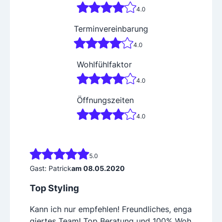
4.0
Terminvereinbarung
4.0
Wohlfühlfaktor
4.0
Öffnungszeiten
4.0
5.0
Gast: Patrick
am 08.05.2020
Top Styling
Kann ich nur empfehlen! Freundliches, enga
giertes Team! Top Beratung und 100% Woh