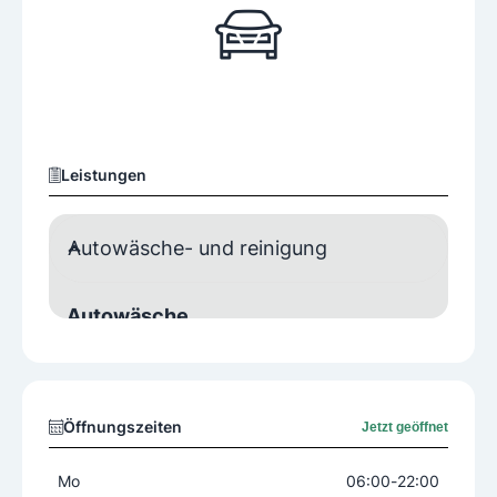
Leistungen
Autowäsche- und reinigung
Autowäsche
SB-Waschplätze
Staubsauger-Plätze
3 SB-Waschplätze, 1 Lkw-Waschplatz
Öffnungszeiten
Jetzt geöffnet
Mo
06:00
-
22:00