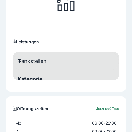
Leistungen
Tankstellen
Kategorie
Bedienung/Tankwart
zusätzliche Einrichtungen
Öffnungszeiten
Jetzt geöffnet
Shop
Mo
06:00
-
22:00
Weitere Angebote
Di
06:00
-
22:00