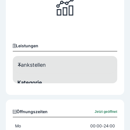
Leistungen
Tankstellen
Kategorie
Bedienung/Tankwart
Selbstbedienung
Spezielle Treibstoffangebote
Öffnungszeiten
Jetzt geöffnet
Erdgas
AdBlue
Mo
00:00
-
24:00