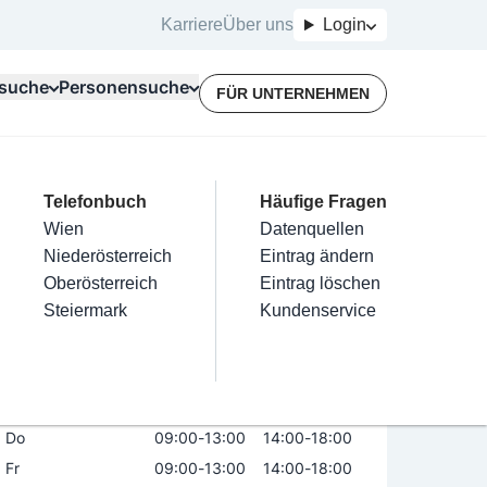
Karriere
Über uns
Login
suche
Personensuche
FÜR UNTERNEHMEN
Top Branchen
Kategorien
Telefonbuch
Mein Firmeneintrag
Für Unternehmer
Häufige Fragen
lektriker
Friseur
Wien
Eintrag hinzufügen
Terminbuchung
Datenquellen
na Schuh GmbH
nstallateure
Nägel
Niederösterreich
Eintrag beanspruchen
Kostenlose Beratung
Eintrag ändern
Maler & Lackierer
Haarentfernung
Oberösterreich
Eintrag verwalten
Eintrag löschen
Öffnungszeiten
Jetzt geöffnet
Branchen A-Z
Make-Up
Steiermark
Eintrag bewerben
Kundenservice
Alle
Mo
09:00
-
13:00
14:00
-
18:00
Di
09:00
-
13:00
14:00
-
18:00
Mi
09:00
-
13:00
14:00
-
18:00
Do
09:00
-
13:00
14:00
-
18:00
Fr
09:00
-
13:00
14:00
-
18:00