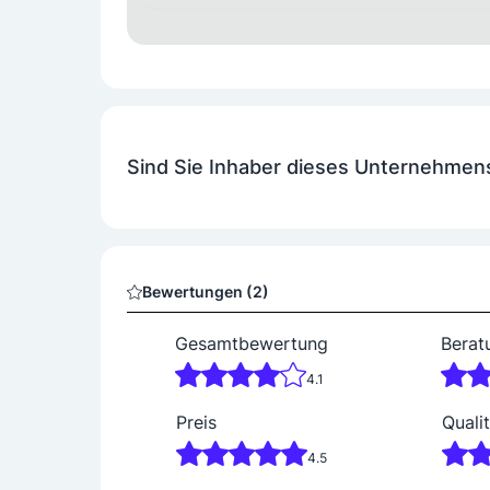
Bobux
Hausschuhe
Sandalen
Stiefel
Pepino
Babys (0-2 Jahre)
Halbschuhe
Hauss
Sind Sie Inhaber dieses Unternehmen
Teens (9-16 Jahre)
Superfit
Babys (0-2 Jahre)
Halbschuhe
Hauss
Bewertungen (2)
Teens (9-16 Jahre)
Gesamtbewertung
Berat
4.1
Preis
Qualit
4.5