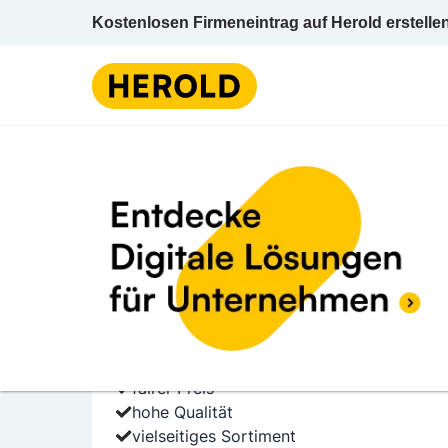
Kostenlosen Firmeneintrag auf Herold erstelle
Schuhe u -zube
2 BEWERTUNGEN
BEWERTUNG ABGE
4.1 (2)
Regina Schuh GmbH
Hauptplatz 24 4240 Freistadt Freistadt Obe
Schuhe u -zubehör / Einzelhandel
fairer Preis
hohe Qualität
vielseitiges Sortiment