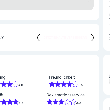
chuhe
Kids (2-9 Jahre)
Sandalen
Stiefel
s?
JETZT INHALTE VERBESSERN
chuhe
Kids (2-9 Jahre)
Sandalen
Stiefel
ung
Freundlichkeit
4.0
3.5
ät
Reklamationsservice
4.5
3.0