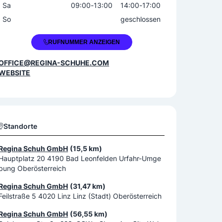
Sa
09:00
-
13:00
14:00
-
17:00
So
geschlossen
+43 7942 20505
RUFNUMMER ANZEIGEN
OFFICE@REGINA-SCHUHE.COM
WEBSITE
Standorte
Regina Schuh GmbH
(15,5 km)
Hauptplatz 20 4190 Bad Leonfelden Urfahr-Umge
bung Oberösterreich
Regina Schuh GmbH
(31,47 km)
Feilstraße 5 4020 Linz Linz (Stadt) Oberösterreich
Regina Schuh GmbH
(56,55 km)