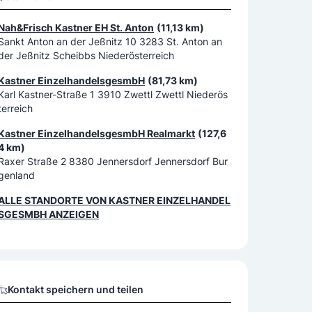
Nah&Frisch Kastner EH St. Anton
(11,13 km)
Sankt Anton an der Jeßnitz 10 3283 St. Anton an
der Jeßnitz Scheibbs Niederösterreich
Kastner EinzelhandelsgesmbH
(81,73 km)
Karl Kastner-Straße 1 3910 Zwettl Zwettl Niederös
terreich
Kastner EinzelhandelsgesmbH Realmarkt
(127,6
4 km)
Raxer Straße 2 8380 Jennersdorf Jennersdorf Bur
genland
ALLE STANDORTE VON
KASTNER EINZELHANDEL
SGESMBH
ANZEIGEN
Kontakt speichern und teilen