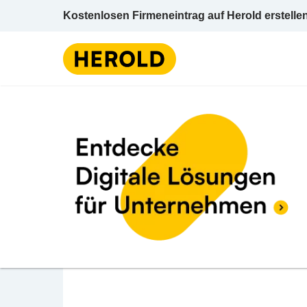
Kostenlosen Firmeneintrag auf Herold erstelle
Lebensmi
BEWERTUNG ABGEBEN
Nah & Firsch
Teichwiese 1 3295 Gaming Scheibbs Nieder
Lebensmittel / Einzelhandel