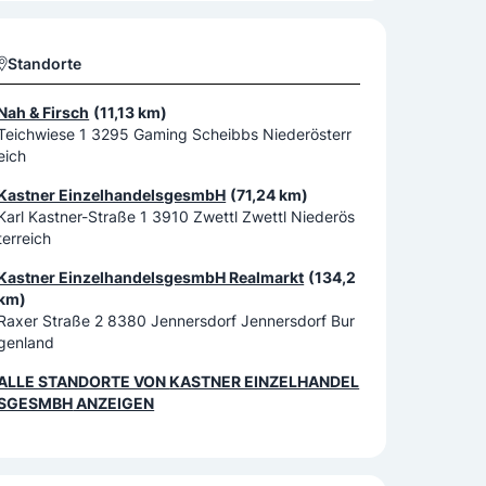
Standorte
Nah & Firsch
(11,13 km)
Teichwiese 1 3295 Gaming Scheibbs Niederösterr
eich
Kastner EinzelhandelsgesmbH
(71,24 km)
Karl Kastner-Straße 1 3910 Zwettl Zwettl Niederös
terreich
Kastner EinzelhandelsgesmbH Realmarkt
(134,2
km)
Raxer Straße 2 8380 Jennersdorf Jennersdorf Bur
genland
ALLE STANDORTE VON
KASTNER EINZELHANDEL
SGESMBH
ANZEIGEN