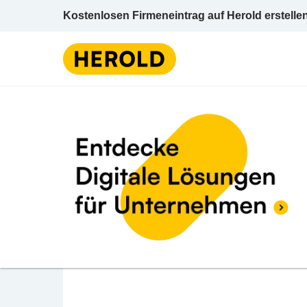
Kostenlosen Firmeneintrag auf Herold erstelle
Lebensmittel / Einzelhandel
BEWERTUNG ABGEBEN
Nah&Frisch Kastner E
Sankt Anton an der Jeßnitz 10 3283 St. Ant
Lebensmittel / Einzelhandel