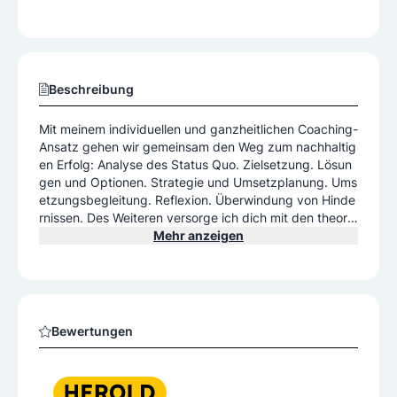
Beschreibung
Mit meinem individuellen und ganzheitlichen Coaching-
Ansatz gehen wir gemeinsam den Weg zum nachhaltig
en Erfolg: Analyse des Status Quo. Zielsetzung. Lösun
gen und Optionen. Strategie und Umsetzplanung. Ums
etzungsbegleitung. Reflexion. Überwindung von Hinde
rnissen. Des Weiteren versorge ich dich mit den theore
tischen Hintergründen zu den Themen: Führungspsych
Mehr anzeigen
ologie, Neurowissenschaften, Persönlichkeitsentwicklu
ng, Kompetenzentwicklung, Personal- und Teamentwic
klung, Personalführung. Mein Versprechen: werte- und
sinnorientierte nachhaltige Entwicklung für langfristige
Veränderungen, die Bestand haben. Meine Leistungen
Bewertungen
sind immer individuell auf deine aktuelle Situation und
deine Ziele abgestimmt. Freude schafft Erfolg in Bestfo
rm!