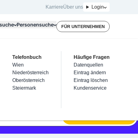
Karriere
Über uns
Login
suche
Personensuche
FÜR UNTERNEHMEN
Top Branchen
Kategorien
Telefonbuch
Mein Firmeneintrag
Für Unternehmer
Häufige Fragen
lektriker
Friseur
Wien
Eintrag hinzufügen
Terminbuchung
Datenquellen
nstallateure
Nägel
Niederösterreich
Eintrag beanspruchen
Kostenlose Beratung
Eintrag ändern
Maler & Lackierer
Haarentfernung
Oberösterreich
Eintrag verwalten
Eintrag löschen
Branchen A-Z
Make-Up
Steiermark
Eintrag bewerben
Kundenservice
Alle
SUCHEN