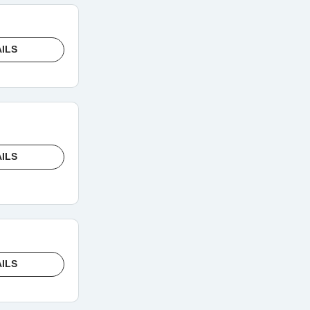
ILS
ILS
ILS