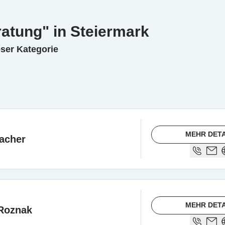
atung" in Steiermark
eser Kategorie
MEHR DETA
bacher
MEHR DETA
 Roznak