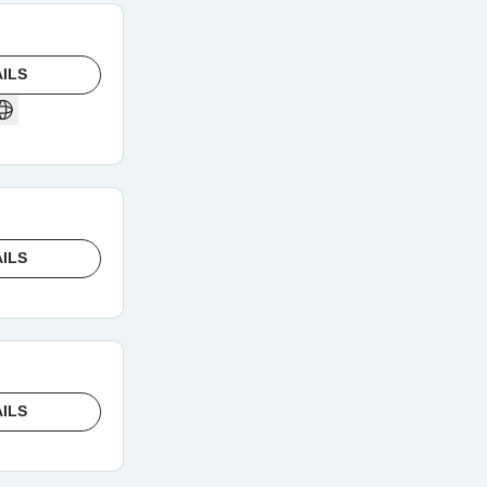
ILS
ILS
ILS