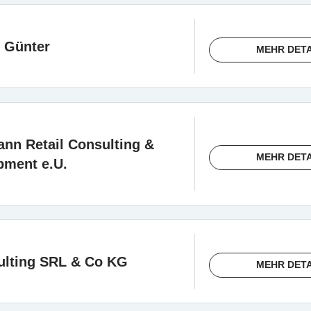
e Günter
MEHR DETA
nn Retail Consulting &
MEHR DETA
pment e.U.
ulting SRL & Co KG
MEHR DETA