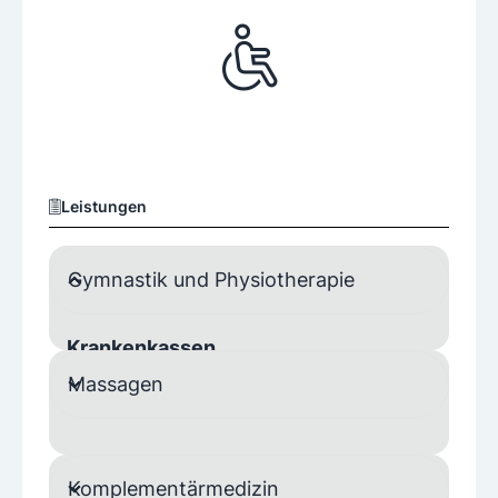
Leistungen
Gymnastik und Physiotherapie
Krankenkassen
Massagen
BVAEB
SVS
ÖGK
Komplementärmedizin