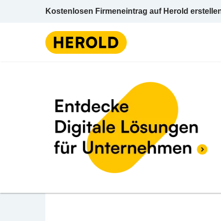
Kostenlosen Firmeneintrag auf Herold erstelle
BEWERTUNG ABGEBEN
Restaurant Salz & Pfef
Silvrettaplatz 4 6561 Ischgl Landeck Tirol
Restaurant