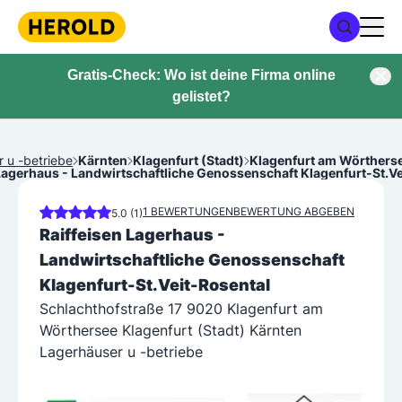
Gratis-Check: Wo ist deine Firma online
gelistet?
 u -betriebe
Kärnten
Klagenfurt (Stadt)
Klagenfurt am Wörthers
 Lagerhaus - Landwirtschaftliche Genossenschaft Klagenfurt-St.Ve
1 BEWERTUNGEN
BEWERTUNG ABGEBEN
5.0 (1)
Raiffeisen Lagerhaus -
Landwirtschaftliche Genossenschaft
Klagenfurt-St.Veit-Rosental
Schlachthofstraße 17 9020 Klagenfurt am
Wörthersee Klagenfurt (Stadt) Kärnten
Lagerhäuser u -betriebe