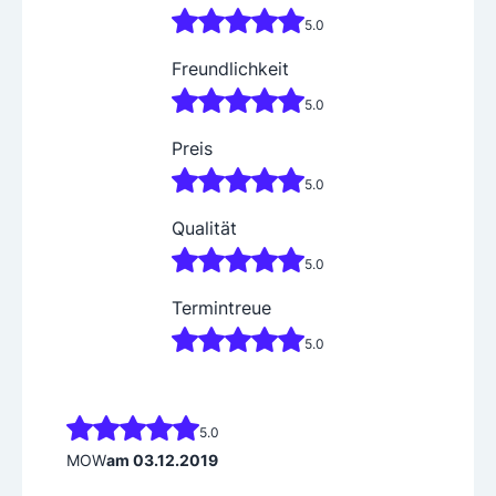
Brandmeldeanlagen, Automatiktüren und Photovoltaik
– all diese verschiedenen Gewerke greifen bei Fiegl ine
5.0
inander. Diese Vielseitigkeit ist zur großen Stärke gewo
Freundlichkeit
rden – und zum Grundstein für die Philosophie der Firm
a: „Gesamtlösungen aus einer Hand“ möchte das Tirole
5.0
Preis
5.0
Qualität
5.0
Termintreue
5.0
5.0
MOW
am 03.12.2019