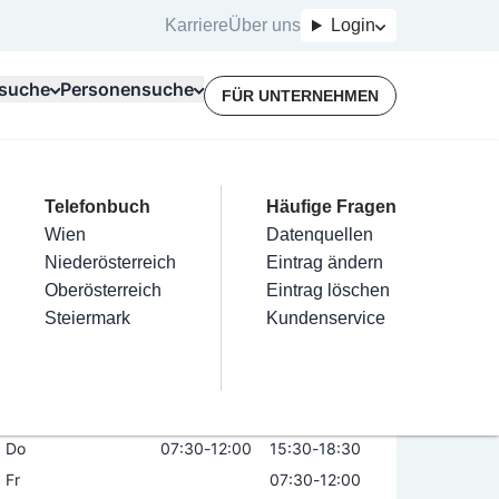
Karriere
Über uns
Login
suche
Personensuche
FÜR UNTERNEHMEN
Top Branchen
Kategorien
Telefonbuch
Mein Firmeneintrag
Für Unternehmer
Häufige Fragen
lektriker
Friseur
Wien
Eintrag hinzufügen
Terminbuchung
Datenquellen
. Elisabeth Ruckhofer
nstallateure
Nägel
Niederösterreich
Eintrag beanspruchen
Kostenlose Beratung
Eintrag ändern
Maler & Lackierer
Haarentfernung
Oberösterreich
Eintrag verwalten
Eintrag löschen
Öffnungszeiten
Branchen A-Z
Make-Up
Steiermark
Eintrag bewerben
Kundenservice
Alle
Mo
07:30
-
13:00
Di
07:30
-
12:00
13:00
-
17:00
Mi
07:30
-
12:00
Do
07:30
-
12:00
15:30
-
18:30
Fr
07:30
-
12:00