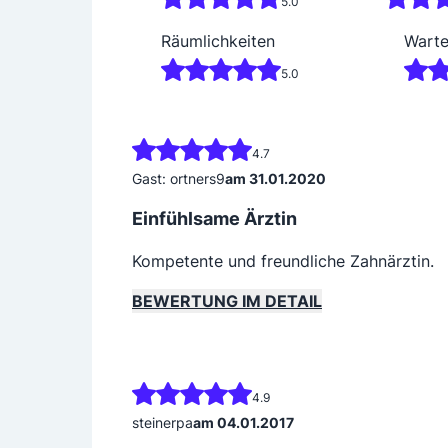
5.0
Räumlichkeiten
Warte
5.0
4.7
Gast: ortners9
am 31.01.2020
Einfühlsame Ärztin
Kompetente und freundliche Zahnärztin.
BEWERTUNG IM DETAIL
4.9
steinerpa
am 04.01.2017