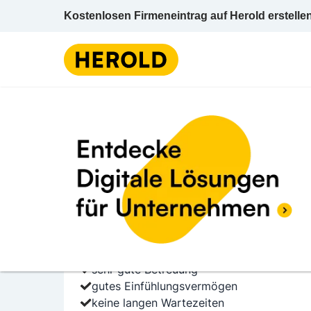
Kostenlosen Firmeneintrag auf Herold erstelle
Arzt / Facharzt f Zah
4 BEWERTUNGEN
BEWERTUNG ABGE
4.8 (4)
Dr. med. dent. Elisabe
Alleestraße 29a 9900 Lienz Lienz Tirol
Arzt / Facharzt f Zahn-, Mund- u Kieferheil
sehr gute Betreuung
gutes Einfühlungsvermögen
keine langen Wartezeiten