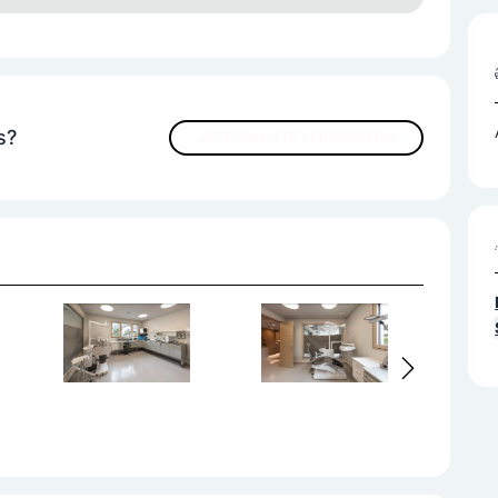
s?
JETZT INHALTE VERBESSERN