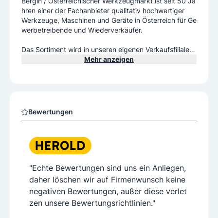
Bergin / Österreichischer Werkzeugmarkt ist seit 50 Ja
hren einer der Fachanbieter qualitativ hochwertiger
Werkzeuge, Maschinen und Geräte in Österreich für Ge
werbetreibende und Wiederverkäufer.
Das Sortiment wird in unseren eigenen Verkaufsfilialen
"Österreichischer Werkzeugmarkt"
Mehr anzeigen
von unseren freundlichen, fachlich geschulten Technis
chen-Verkäufern angeboten.
Durch unsere Kundenorientierung, Flexibilität und hohe
n Qualitätsanforderungen
Bewertungen
garantieren wir Zuverlässigkeit für unsere Partner im G
"Echte Bewertungen sind uns ein Anliegen,
daher löschen wir auf Firmenwunsch keine
negativen Bewertungen, außer diese verlet
zen unsere Bewertungsrichtlinien."