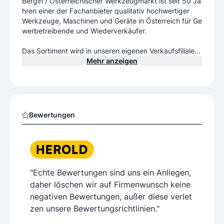
Bergin / Österreichischer Werkzeugmarkt ist seit 50 Ja
hren einer der Fachanbieter qualitativ hochwertiger
Werkzeuge, Maschinen und Geräte in Österreich für Ge
werbetreibende und Wiederverkäufer.
Das Sortiment wird in unseren eigenen Verkaufsfilialen
"Österreichischer Werkzeugmarkt"
Mehr anzeigen
von unseren freundlichen, fachlich geschulten Technis
chen-Verkäufern angeboten.
Durch unsere Kundenorientierung, Flexibilität und hohe
n Qualitätsanforderungen
Bewertungen
garantieren wir Zuverlässigkeit für unsere Partner im G
"Echte Bewertungen sind uns ein Anliegen,
daher löschen wir auf Firmenwunsch keine
negativen Bewertungen, außer diese verlet
zen unsere Bewertungsrichtlinien."