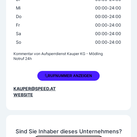
Kombinationsschlösser
Schließanlagen
Mi
00:00
-
24:00
Schließzylinder
Sicherheitsbeschläge
Do
00:00
-
24:00
Sicherheitsschlösser
Sicherheitstechnik
Fr
00:00
-
24:00
Sicherheitstüren
Spezialverriegelung
Sa
00:00
-
24:00
Stangenschlösser
Tresore
So
00:00
-
24:00
Vorhangschlösser
Zusatzschlösser
Kommentar von
Aufsperrdienst Kauper KG - Mödling
Notruf 24h
+43 2236 860961
RUFNUMMER ANZEIGEN
KAUPER@SPEED.AT
WEBSITE
Sind Sie Inhaber dieses Unternehmens?