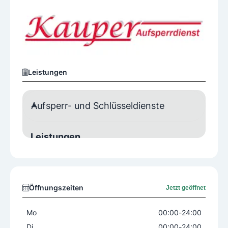
Leistungen
Aufsperr- und Schlüsseldienste
Leistungen
24 Stunden Notdienst
Aufsperrdienst
Einbruchschutz
Montage
Schlüsseldienst
Sicherheitsberatung
Öffnungszeiten
Jetzt geöffnet
Produkte
Mo
00:00
-
24:00
Balkenschlösser
Elektronikschlösser
Di
00:00
-
24:00