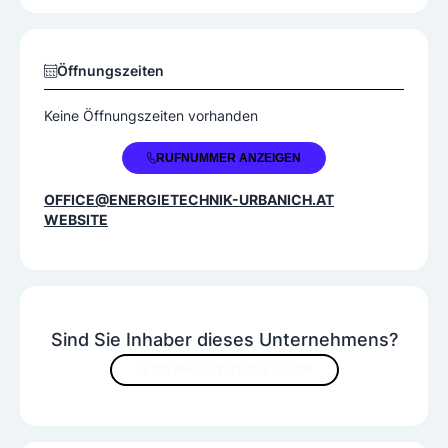
Bad- und Sanitärinstallationen
Beratung und Planung
Heizungsservice
Klimaanlagenservice
Öffnungszeiten
Neuinstallationen / Einbau
Keine Öffnungszeiten vorhanden
Produktangebot
+43 2168 628360
RUFNUMMER ANZEIGEN
Bäder
Heizungen
Klimaanlagen
Lüftungsanlagen
Sanitäranlagen
OFFICE@ENERGIETECHNIK-URBANICH.AT
WEBSITE
Solaranlagen
Sind Sie Inhaber dieses Unternehmens?
JETZT INHALTE VERBESSERN