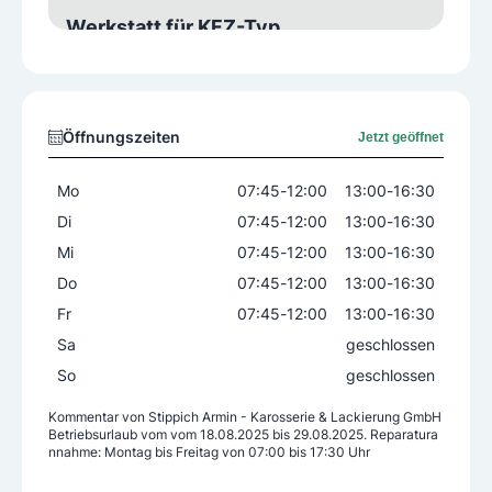
Werkstatt für KFZ-Typ
PKW
Sonstige Services
Öffnungszeiten
Jetzt geöffnet
Lackierservice
Prüfstelle §57a
Spenglerarbeiten
Mo
07:45
-
12:00
13:00
-
16:30
Di
07:45
-
12:00
13:00
-
16:30
Mi
07:45
-
12:00
13:00
-
16:30
Do
07:45
-
12:00
13:00
-
16:30
Fr
07:45
-
12:00
13:00
-
16:30
Sa
geschlossen
So
geschlossen
Kommentar von
Stippich Armin - Karosserie & Lackierung GmbH
Betriebsurlaub vom vom 18.08.2025 bis 29.08.2025. Reparatura
nnahme: Montag bis Freitag von 07:00 bis 17:30 Uhr