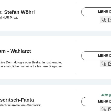
r. Stefan Wöhrl
MEHR D
rl NUR Privat
am - Wahlarzt
MEHR D
ive Dermatologie oder Bestrahlungstherapie,
e ermöglichen mir eine treffsichere Diagnose.
Jetzt g
sseritsch-Fanta
MEHR D
hlechtskrankheiten - Wahlärztin