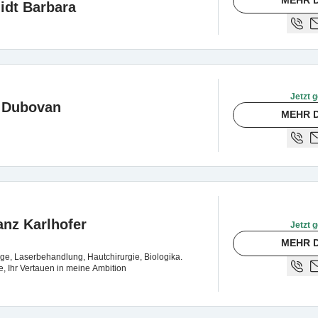
MEHR D
idt Barbara
Jetzt g
u Dubovan
MEHR D
ranz Karlhofer
Jetzt g
MEHR D
rge, Laserbehandlung, Hautchirurgie, Biologika.
e, Ihr Vertauen in meine Ambition