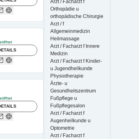
ETAILS
Arzt / Facharzt f 
Orthopädie u 
orthopädische Chirurgie
Arzt / f 
Allgemeinmedizin
Heilmassage
eöffnet
Arzt / Facharzt f Innere 
ETAILS
Medizin
Arzt / Facharzt f Kinder- 
u Jugendheilkunde
Physiotherapie
Ärzte- u 
Gesundheitszentrum
Fußpflege u 
eöffnet
Fußpflegesalon
ETAILS
Arzt / Facharzt f 
Augenheilkunde u 
Optometrie
Arzt / Facharzt f 