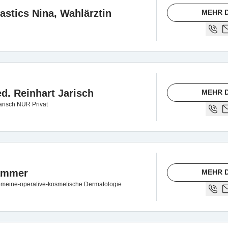
astics Nina, Wahlärztin
MEHR D
ed. Reinhart Jarisch
MEHR D
Jarisch NUR Privat
ammer
MEHR D
meine-operative-kosmetische Dermatologie