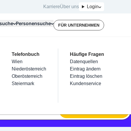
Karriere
Über uns
Login
suche
Personensuche
FÜR UNTERNEHMEN
Top Branchen
Kategorien
Telefonbuch
Mein Firmeneintrag
Für Unternehmer
Häufige Fragen
lektriker
Friseur
Wien
Eintrag hinzufügen
Terminbuchung
Datenquellen
nstallateure
Nägel
Niederösterreich
Eintrag beanspruchen
Kostenlose Beratung
Eintrag ändern
Maler & Lackierer
Haarentfernung
Oberösterreich
Eintrag verwalten
Eintrag löschen
Branchen A-Z
Make-Up
Steiermark
Eintrag bewerben
Kundenservice
Alle
SUCHEN