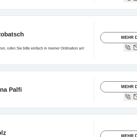
-Robatsch
MEHR D
n, rufen Sie bitte einfach in meiner Ordination an!
MEHR D
na Palfi
lz
MEHR D