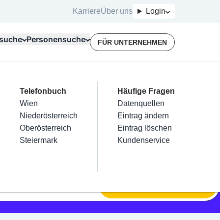
Karriere
Über uns
Login
suche
Personensuche
FÜR UNTERNEHMEN
Top Branchen
Kategorien
Telefonbuch
Mein Firmeneintrag
Für Unternehmer
Häufige Fragen
lektriker
Friseur
Wien
Eintrag hinzufügen
Terminbuchung
Datenquellen
nstallateure
Nägel
Niederösterreich
Eintrag beanspruchen
Kostenlose Beratung
Eintrag ändern
Maler & Lackierer
Haarentfernung
Oberösterreich
Eintrag verwalten
Eintrag löschen
Branchen A-Z
Make-Up
Steiermark
Eintrag bewerben
Kundenservice
Alle
SUCHEN