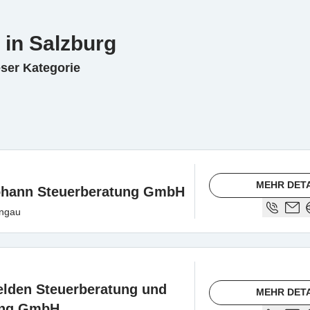
 in Salzburg
eser Kategorie
MEHR DET
Johann Steuerberatung GmbH
ongau
felden Steuerberatung und
MEHR DET
ung GmbH