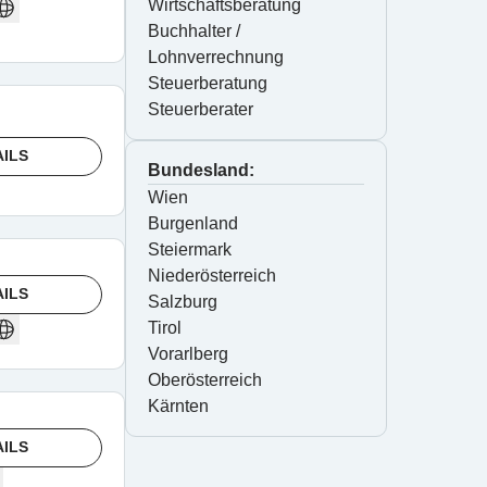
Wirtschaftsberatung
Buchhalter / 
Lohnverrechnung
Steuerberatung
Steuerberater
AILS
Bundesland:
Wien
Burgenland
Steiermark
Niederösterreich
AILS
Salzburg
Tirol
Vorarlberg
Oberösterreich
Kärnten
AILS