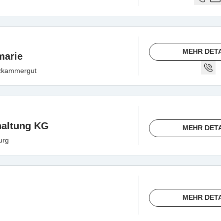
MEHR DET
marie
lzkammergut
haltung KG
MEHR DET
urg
MEHR DET