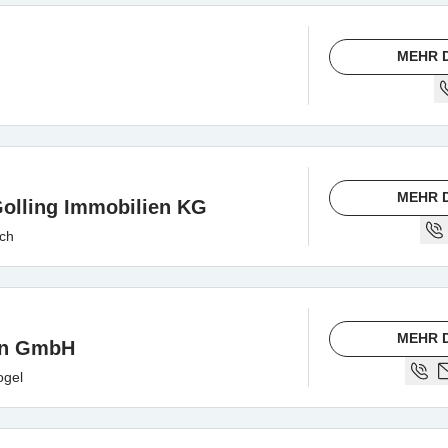
MEHR 
MEHR 
olling Immobilien KG
ach
MEHR 
en GmbH
ogel