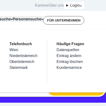
Karriere
Über uns
Login
suche
Personensuche
FÜR UNTERNEHMEN
Top Branchen
Kategorien
Telefonbuch
Mein Firmeneintrag
Für Unternehmer
Häufige Fragen
lektriker
Friseur
Wien
Eintrag hinzufügen
Terminbuchung
Datenquellen
nstallateure
Nägel
Niederösterreich
Eintrag beanspruchen
Kostenlose Beratung
Eintrag ändern
Maler & Lackierer
Haarentfernung
Oberösterreich
Eintrag verwalten
Eintrag löschen
Branchen A-Z
Make-Up
Steiermark
Eintrag bewerben
Kundenservice
Alle
SUCHEN